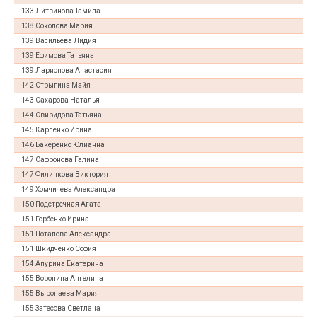
133 Литвинова Тамила
138 Соколова Мария
139 Васильева Лидия
139 Ефимова Татьяна
139 Ларионова Анастасия
142 Стрыгина Майя
143 Сахарова Наталья
144 Свиридова Татьяна
145 Карпенко Ирина
146 Бакеренко Юлианна
147 Сафронова Галина
147 Филинкова Виктория
149 Хомчичева Александра
150 Подстречная Агата
151 Горбенко Ирина
151 Потапова Александра
151 Шкидченко София
154 Апурина Екатерина
155 Воронина Ангелина
155 Выропаева Мария
155 Затесова Светлана