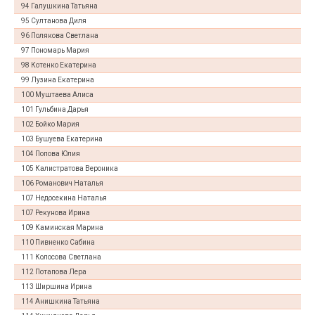
94 Галушкина Татьяна
95 Султанова Диля
96 Полякова Светлана
97 Пономарь Мария
98 Котенко Екатерина
99 Лузина Екатерина
100 Муштаева Алиса
101 Гульбина Дарья
102 Бойко Мария
103 Бушуева Екатерина
104 Попова Юлия
105 Калистратова Вероника
106 Романович Наталья
107 Недосекина Наталья
107 Рекунова Ирина
109 Каминская Марина
110 Пивненко Сабина
111 Колосова Светлана
112 Потапова Лера
113 Ширшина Ирина
114 Анишкина Татьяна