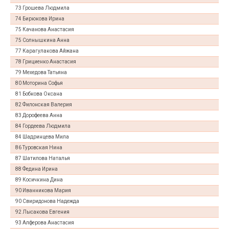
73 Грошева Людмила
74 Бирюкова Ирина
75 Качанова Анастасия
75 Солнышкина Анна
77 Карагулакова Айжана
78 Грициенко Анастасия
79 Мехедова Татьяна
80 Моторина Софья
81 Бобкова Оксана
82 Филонская Валерия
83 Дорофеева Анна
84 Гордеева Людмила
84 Шадринцева Мила
86 Туровская Нина
87 Шатилова Наталья
88 Федина Ирина
89 Косичкина Дина
90 Иванникова Мария
90 Свиридонова Надежда
92 Лысакова Евгения
93 Алферова Анастасия