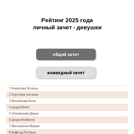
Рейтинг 2025 года
личный зачет - девушки
общий зачет
командный зачет
1 Комалова Татьяна
2 Круглова Наталья
3 Михайлова Анна
4 Цицер Юлия
5 Селиванова Дарья
6 Цицер Изабелла
7 Москаленко Мария
8 Бифельд Руслана