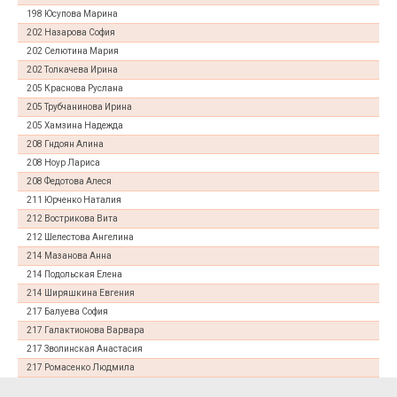
198 Юсупова Марина
202 Назарова София
202 Селютина Мария
202 Толкачева Ирина
205 Краснова Руслана
205 Трубчанинова Ирина
205 Хамзина Надежда
208 Гндоян Алина
208 Ноур Лариса
208 Федотова Алеся
211 Юрченко Наталия
212 Вострикова Вита
212 Шелестова Ангелина
214 Мазанова Анна
214 Подольская Елена
214 Ширяшкина Евгения
217 Балуева София
217 Галактионова Варвара
217 Зволинская Анастасия
217 Ромасенко Людмила