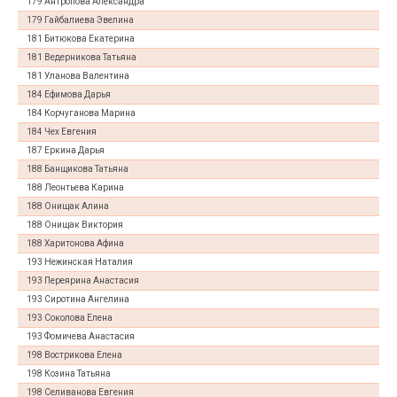
179 Антропова Александра
179 Гайбалиева Эвелина
181 Битюкова Екатерина
181 Ведерникова Татьяна
181 Уланова Валентина
184 Ефимова Дарья
184 Корчуганова Марина
184 Чех Евгения
187 Еркина Дарья
188 Банщикова Татьяна
188 Леонтьева Карина
188 Онищак Алина
188 Онищак Виктория
188 Харитонова Афина
193 Нежинская Наталия
193 Переярина Анастасия
193 Сиротина Ангелина
193 Соколова Елена
193 Фомичева Анастасия
198 Вострикова Елена
198 Козина Татьяна
198 Селиванова Евгения