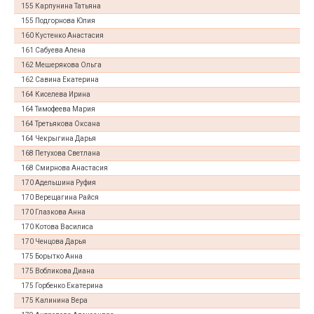
155 Карпунина Татьяна
155 Подгорнова Юлия
160 Кустенко Анастасия
161 Сабуева Алена
162 Мешерякова Ольга
162 Савина Екатерина
164 Киселева Ирина
164 Тимофеева Мария
164 Третьякова Оксана
164 Чекрыгина Дарья
168 Петухова Светлана
168 Смирнова Анастасия
170 Адельшина Руфия
170 Верещагина Райся
170 Глазкова Анна
170 Котова Василиса
170 Ченцова Дарья
175 Борытко Анна
175 Вобликова Диана
175 Горбенко Екатерина
175 Калинина Вера