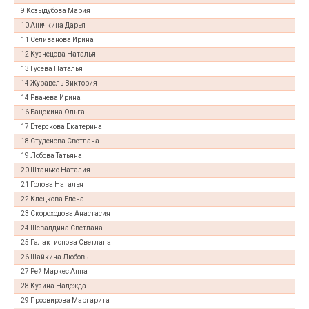
9 Козыдубова Мария
10 Аничкина Дарья
11 Селиванова Ирина
12 Кузнецова Наталья
13 Гусева Наталья
14 Журавель Виктория
14 Рвачева Ирина
16 Бацокина Ольга
17 Етерскова Екатерина
18 Студенова Светлана
19 Лобова Татьяна
20 Штанько Наталия
21 Голова Наталья
22 Клецкова Елена
23 Скороходова Анастасия
24 Шевалдина Светлана
25 Галактионова Светлана
26 Шайкина Любовь
27 Рей Маркес Анна
28 Кузина Надежда
29 Просвирова Маргарита