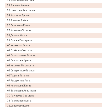
51 Мизгина Валентина
51 Ропаева Ксения
53 Назарова Анастасия
54 Коротких Дарья
55 Рожкова Алёна
56 Синицына Елена
57 Ковалева Татьяна
58 Демина Ольга
59 Попова Екатерина
60 Черемных Ольга
61 Горбенко Светлана
61 Самсонычева Галина
63 Скуратова Ирина
64 Чиркова Маргарита
65 Сихарулидзе Тамара
66 Тосунян Татьяна
67 Раздрогина Анна
68 Черкасова Жанна
69 Васильева Анастасия
70 Гончарова Светлана
71 Пасмурная Арина
72 Денькевич Юлия