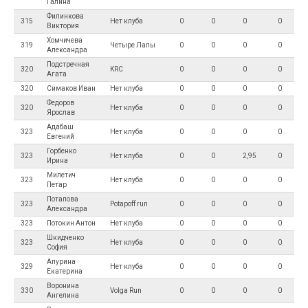
Галина
Филинкова
315
Нет клуба
0
0
0
0
Виктория
Хомчичева
319
Четыре Лапы
0
0
0
0
Александра
Подстречная
320
KRC
0
0
0
0
Агата
320
Симаков Иван
Нет клуба
0
0
0
0
Федоров
320
Нет клуба
0
0
0
0
Ярослав
Адабаш
323
Нет клуба
0
0
0
0
Евгений
Горбенко
323
Нет клуба
0
0
2,95
0
Ирина
Милетич
323
Нет клуба
0
0
0
0
Петар
Потапова
323
Potapoff run
0
0
0
0
Александра
323
Потокин Антон
Нет клуба
0
0
0
0
Шкидченко
323
Нет клуба
0
0
0
0
София
Апурина
329
Нет клуба
0
0
0
0
Екатерина
Воронина
330
Volga Run
0
0
0
0
Ангелина