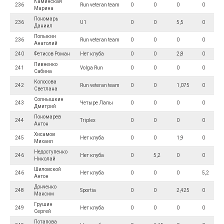
Каминская
236
Run veteran team
0
0
0
0
Марина
Пономарь
236
U1
0
0
5,5
0
Даниил
Попыкин
236
Run veteran team
0
0
0
0
Анатолий
240
Фетисов Роман
Нет клуба
0
0
2,8
0
Пивненко
241
Volga Run
0
0
0
0
Сабина
Колосова
242
Run veteran team
0
0
1,075
0
Светлана
Солнышкин
243
Четыре Лапы
0
0
0
0
Дмитрий
Пономарев
244
Triplex
0
0
0
0
Антон
Хисамов
245
Нет клуба
0
0
1,9
0
Михаил
Недоступенко
246
Нет клуба
0
5,2
0
0
Николай
Шиловской
246
Нет клуба
0
0
0
5,2
Антон
Донченко
248
Sportia
0
0
2,425
0
Максим
Грушин
249
Нет клуба
0
0
0
0
Сергей
Потапова