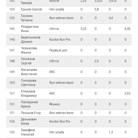
142
RunDA
2,35
3,025
3,425
0
Тамара
143
Ершов Сергей
Нет клуба
0
5,8
0
0
Тосунян
143
Run veteran team
0
0
6,4
0
Татьяна
Раздрогина
145
Ultrrra
3,25
0
0
6,05
Анна
Барельников
146
Kustov Run Pro
0
0
0
0
Даниил
Черкасова
147
Первый шаг
0
0
0
0
Жанна
Тепляков
148
Ultrrra
0
2,5
0
0
Сергей
Васильева
149
KRC
0
0
0
0
Анастасия
Гончарова
150
Run veteran team
0
0
0
0
Светлана
Елизаров
151
KRC
0
0
0
3,55
Владимир
Пасмурная
151
Феникс
0
0
0
0
Арина
151
Пеньков Егор
Run veteran team
0
0
0
0
Денькевич
154
Kustov Run Pro
0
0
0
0
Юлия
Тимофеев
155
Нет клуба
0
0
1,3
0
Николай