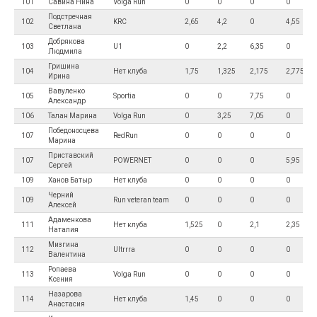
101
Савина Нина
Volga Run
0
0
0
0
Подстречная
102
KRC
2,65
4,2
0
4,55
Светлана
Добрякова
103
U1
0
2,2
6,35
0
Людмила
Гришина
104
Нет клуба
1,75
1,325
2,175
2,775
Ирина
Вавуленко
105
Sportia
0
0
7,75
0
Александр
106
Талан Марина
Volga Run
0
3,25
7,05
0
Победоносцева
107
RedRun
0
0
0
0
Марина
Приставский
107
POWERNET
0
0
0
5,95
Сергей
109
Ханов Батыр
Нет клуба
0
0
0
0
Черний
109
Run veteran team
0
0
0
0
Алексей
Адаменкова
111
Нет клуба
1,525
0
2,1
2,35
Наталия
Мизгина
112
Ultrrra
0
0
0
0
Валентина
Ропаева
113
Volga Run
0
0
0
0
Ксения
Назарова
114
Нет клуба
1,45
0
0
0
Анастасия