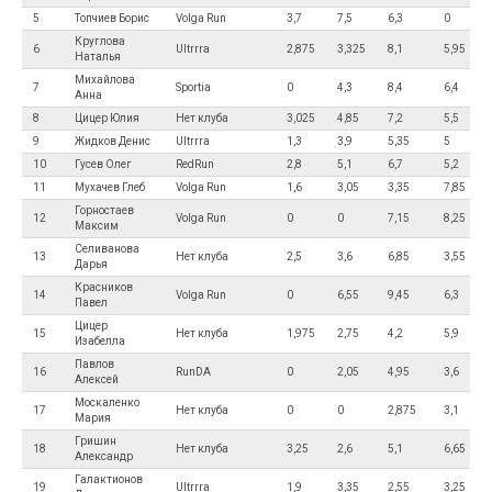
5
Топчиев Борис
Volga Run
3,7
7,5
6,3
0
Круглова
6
Ultrrra
2,875
3,325
8,1
5,95
Наталья
Михайлова
7
Sportia
0
4,3
8,4
6,4
Анна
8
Цицер Юлия
Нет клуба
3,025
4,85
7,2
5,5
9
Жидков Денис
Ultrrra
1,3
3,9
5,35
5
10
Гусев Олег
RedRun
2,8
5,1
6,7
5,2
11
Мухачев Глеб
Volga Run
1,6
3,05
3,35
7,85
Горностаев
12
Volga Run
0
0
7,15
8,25
Максим
Селиванова
13
Нет клуба
2,5
3,6
6,85
3,55
Дарья
Красников
14
Volga Run
0
6,55
9,45
6,3
Павел
Цицер
15
Нет клуба
1,975
2,75
4,2
5,9
Изабелла
Павлов
16
RunDA
0
2,05
4,95
3,6
Алексей
Москаленко
17
Нет клуба
0
0
2,875
3,1
Мария
Гришин
18
Нет клуба
3,25
2,6
5,1
6,65
Александр
Галактионов
19
Ultrrra
1,9
3,35
2,55
3,25