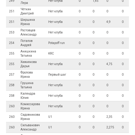
249
Нет клуба
0
1,45
0
0
Лера
Чёткин
251
Нет клуба
0
0
0
0
Дмитрий
Ширшина
251
Нет клуба
0
0
4,9
0
Ирина
Ростовцев
253
Нет клуба
0
0
0
0
Александр
Потапов
254
Potapoff run
0
0
0
0
Андрей
Анишкина
255
KRC
0
0
0
0
Татьяна
Хижнякова
255
Нет клуба
0
0
4,75
0
Дарья
Фролова
257
Первый шаг
0
0
0
0
Ирина
Грушина
258
Нет клуба
0
0
0
0
Татьяна
Каляндра
258
Нет клуба
0
0
0
0
Юлия
Комиссарова
260
Нет клуба
0
0
0
0
Ирина
Садовникова
260
U1
0
0
2,35
0
Ирина
Сильванович
260
U1
0
0
2,275
0
Александр