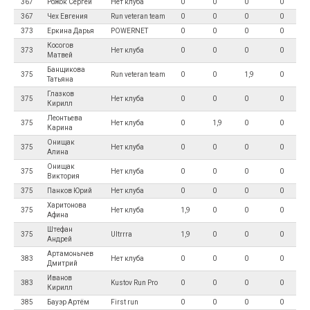
367
Рожок Сергей
Нет клуба
0
0
0
0
367
Чех Евгения
Run veteran team
0
0
0
0
373
Еркина Дарья
POWERNET
0
0
0
0
Косогов
373
Нет клуба
0
0
0
0
Матвей
Банщикова
375
Run veteran team
0
0
1,9
0
Татьяна
Глазков
375
Нет клуба
0
0
0
0
Кирилл
Леонтьева
375
Нет клуба
0
1,9
0
0
Карина
Онищак
375
Нет клуба
0
0
0
0
Алина
Онищак
375
Нет клуба
0
0
0
0
Виктория
375
Панков Юрий
Нет клуба
0
0
0
0
Харитонова
375
Нет клуба
1,9
0
0
0
Афина
Штефан
375
Ultrrra
1,9
0
0
0
Андрей
Артамонычев
383
Нет клуба
0
0
0
0
Дмитрий
Иванов
383
Kustov Run Pro
0
0
0
0
Кирилл
385
Бауэр Артём
First run
0
0
0
0