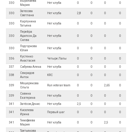
Выропаева
330
Нет клуба
0
0
0
0
Мария
Затесова
330
Нет клуба
2,8
0
0
0
Светлана
Карпунина
330
Нет клуба
0
0
0
0
Татьяна
Перейра
330
Адилсон Да
Нет клуба
0
0
0
0
Силва
Подгорнова
330
Нет клуба
0
0
0
0
Юлия
Кустенко
336
Четыре Лапы
0
0
0
0
Анастасия
337
Сабуева Алена
Нет клуба
0
0
0
0
Свиридов
338
KRC
0
0
0
0
Антон
Мешерякова
339
Run veteran team
0
0
2,65
0
Ольга
Савина
339
Нет клуба
0
0
0
0
Екатерина
341
Затёсов Денис
Нет клуба
2,5
0
0
0
Киселева
341
Первый шаг
0
0
0
0
Ирина
Тимофеева
341
Нет клуба
0
0
2,5
0
Мария
Третьякова