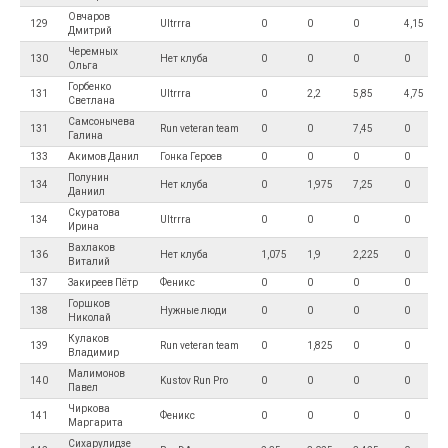
Овчаров
129
Ultrrra
0
0
0
4,15
Дмитрий
Черемных
130
Нет клуба
0
0
0
0
Ольга
Горбенко
131
Ultrrra
0
2,2
5,85
4,75
Светлана
Самсонычева
131
Run veteran team
0
0
7,45
0
Галина
133
Акимов Данил
Гонка Героев
0
0
0
0
Полунин
134
Нет клуба
0
1,975
7,25
0
Даниил
Скуратова
134
Ultrrra
0
0
0
0
Ирина
Вахлаков
136
Нет клуба
1,075
1,9
2,225
0
Виталий
137
Закиреев Пётр
Феникс
0
0
0
0
Горшков
138
Нужные люди
0
0
0
0
Николай
Кулаков
139
Run veteran team
0
1,825
0
0
Владимир
Малимонов
140
Kustov Run Pro
0
0
0
0
Павел
Чиркова
141
Феникс
0
0
0
0
Маргарита
Сихарулидзе