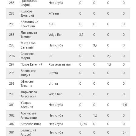
Григорьева
288
Нет клуба
0
0
0
0
София
Колобов
288
X-Team
0
0
0
0
Дмитрий
Колотилина
288
KRC
0
0
0
0
Кристина
Литвинова
288
Volga Run
3,7
0
0
0
Тамила
Михайлов
288
Нет клуба
0
3,7
0
0
Евгений
Соколова
296
U1
0
0
2,2
0
Мария
297
Попов Евгений
Run veteran team
0
0
1,9
0
Васильева
298
Ultrrra
0
0
0
0
Лидия
Ефимова
298
Ultrrra
0
0
0
0
Татьяна
Ларионова
298
Volga Run
0
0
0
0
Анастасия
Уваров
301
Нет клуба
0
0
0
1,6
Арсений
Афанасьев
302
Нет клуба
0
1,3
0
0
Александр
302
Битюков Илья
Нет клуба
1,975
0
0
0
Балакший
304
Нет клуба
0
0
0
3,4
Андрей