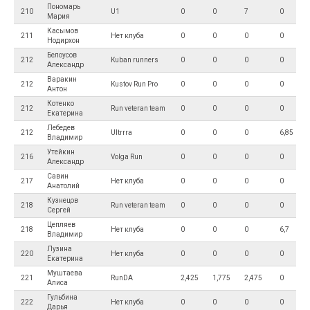
Пономарь
210
U1
0
0
7
0
Мария
Касымов
211
Нет клуба
0
0
0
0
Нодирхон
Белоусов
212
Kuban runners
0
0
0
0
Александр
Варакин
212
Kustov Run Pro
0
0
0
0
Антон
Котенко
212
Run veteran team
0
0
0
0
Екатерина
Лебедев
212
Ultrrra
0
0
0
6,85
Владимир
Утейкин
216
Volga Run
0
0
0
0
Александр
Савин
217
Нет клуба
0
0
0
0
Анатолий
Кузнецов
218
Run veteran team
0
0
0
0
Сергей
Цепляев
218
Нет клуба
0
0
0
6,7
Владимир
Лузина
220
Нет клуба
0
0
0
0
Екатерина
Муштаева
221
RunDA
2,425
1,775
2,475
0
Алиса
Гульбина
222
Нет клуба
0
0
0
0
Дарья