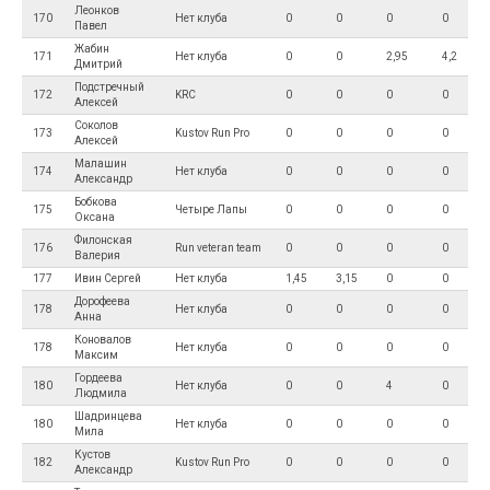
Леонков
170
Нет клуба
0
0
0
0
Павел
Жабин
171
Нет клуба
0
0
2,95
4,2
Дмитрий
Подстречный
172
KRC
0
0
0
0
Алексей
Соколов
173
Kustov Run Pro
0
0
0
0
Алексей
Малашин
174
Нет клуба
0
0
0
0
Александр
Бобкова
175
Четыре Лапы
0
0
0
0
Оксана
Филонская
176
Run veteran team
0
0
0
0
Валерия
177
Ивин Сергей
Нет клуба
1,45
3,15
0
0
Дорофеева
178
Нет клуба
0
0
0
0
Анна
Коновалов
178
Нет клуба
0
0
0
0
Максим
Гордеева
180
Нет клуба
0
0
4
0
Людмила
Шадринцева
180
Нет клуба
0
0
0
0
Мила
Кустов
182
Kustov Run Pro
0
0
0
0
Александр