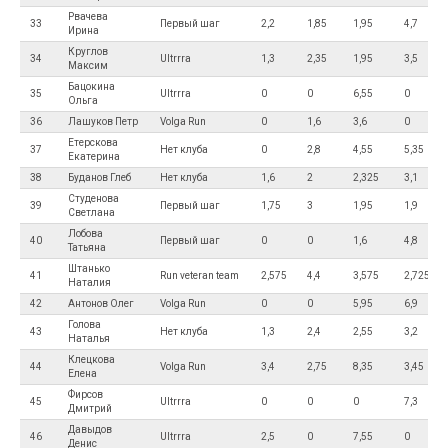
Рвачева
33
Первый шаг
2,2
1,85
1,95
4,7
Ирина
Круглов
34
Ultrrra
1,3
2,35
1,95
3,5
Максим
Бацокина
35
Ultrrra
0
0
6,55
0
Ольга
36
Лашуков Петр
Volga Run
0
1,6
3,6
0
Етерскова
37
Нет клуба
0
2,8
4,55
5,35
Екатерина
38
Буданов Глеб
Нет клуба
1,6
2
2,325
3,1
Студенова
39
Первый шаг
1,75
3
1,95
1,9
Светлана
Лобова
40
Первый шаг
0
0
1,6
4,8
Татьяна
Штанько
41
Run veteran team
2,575
4,4
3,575
2,725
Наталия
42
Антонов Олег
Volga Run
0
0
5,95
6,9
Голова
43
Нет клуба
1,3
2,4
2,55
3,2
Наталья
Клецкова
44
Volga Run
3,4
2,75
8,35
3,45
Елена
Фирсов
45
Ultrrra
0
0
0
7,3
Дмитрий
Давыдов
46
Ultrrra
2,5
0
7,55
0
Денис