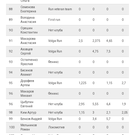
Ольга
Семенова
88
Run veteran team
0
0
0
0
Екатерина
Володина
89
First run
0
0
0
0
Анастасия
Орешин
90
Нет клуба
0
0
0
0
Константин
Макарова
91
Volga Run
2,5
2,375
4,65
0
Анастасия
Азовцев
92
Volga Run
0
4,75
7,5
0
Сергей
Остапченко
93
Феникс
0
0
0
0
Ярослав
Бисинов
94
Нет клуба
0
0
0
0
Азамат
Дорофеев
95
Volga Run
1,225
0
1,15
2,7
Артем
Макаров
96
Феникс
0
0
0
0
Михаил
Цыбулин
96
Нет клуба
2,95
5,55
6,4
1,9
Евгений
98
Ким Артур
Нет клуба
1,15
3
2,1
2,05
99
Бочков Андрей
Volga Run
0
3,4
5,7
0
Мельников
100
Локомотив
0
0
0
0
Роман