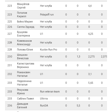
Мануйлов
223
Нет клуба
0
0
6,4
0
Сергей
Потапов
223
Potapoff run
0
0
0
0
Кирилл
225
Бойко Мария
Нет клуба
0
0
0
0
226
Саппа Эдуард
Нет клуба
0
0
0
0
Бушуева
227
U1
0
0
6,25
0
Екатерина
Кожевников
228
Нет клуба
0
0
0
0
Александр
228
Попова Юлия
Kustov Run Pro
0
0
0
0
Шишкин
230
Нет клуба
0
1,3
2,275
2,375
Вячеслав
Калистратова
231
Нет клуба
0
0
0
0
Вероника
Романович
232
U1
0
0
3,1
0
Наталья
Недосекина
233
U1
0
0
5,65
0
Наталья
Рекунова
233
Run veteran team
0
0
0
0
Ирина
233
Саблин Павел
Ultrrra
0
0
0
0
Давыдов
236
RunDA
0
5,5
0
0
Евгений