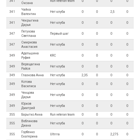
341
Run veteran team
0
0
0
0
Оксана
Чайка
341
Нет клуба
0
0
2,5
0
Валентин
Чекрыгина
341
Нет клуба
0
0
0
0
Дарья
Петухова
347
Первый шаг
0
0
0
0
Светлана
Смирнова
347
Нет клуба
0
0
0
0
Анастасия
Адельшина
349
KRC
0
0
0
0
Руфия
Верещагина
349
Нет клуба
0
0
0
0
Райся
349
Глазкова Анна
Нет клуба
2,35
0
0
0
Котова
349
Нет клуба
0
0
0
0
Василиса
Ченцова
349
Нет клуба
0
0
0
0
Дарья
Юрков
349
Нет клуба
0
0
0
0
Дмитрий
355
Борытко Анна
Run veteran team
0
0
0
0
Вобликова
355
Нет клуба
0
0
0
0
Диана
Горбенко
355
Ultrrra
0
0
2,275
0
Екатерина