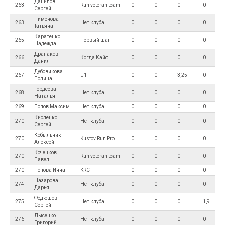
Данилов
263
Run veteran team
0
0
0
0
Сергей
Пименова
263
Нет клуба
0
0
0
0
Татьяна
Каратенко
265
Первый шаг
0
0
0
0
Надежда
Драпаков
266
Когда Кайф
0
0
0
0
Данил
Дубовикова
267
U1
0
0
3,25
0
Полина
Гордеева
268
Нет клуба
0
0
0
0
Наталья
269
Попов Максим
Нет клуба
0
0
0
0
Кисленко
270
Нет клуба
0
0
0
0
Сергей
Кобыльник
270
Kustov Run Pro
0
0
0
0
Алексей
Коченков
270
Run veteran team
0
0
0
0
Павел
270
Попова Инна
KRC
0
0
0
0
Назарова
274
Нет клуба
0
0
0
0
Дарья
Федюшов
275
Нет клуба
0
0
0
1,9
Сергей
Лысенко
276
Нет клуба
0
0
0
0
Григорий