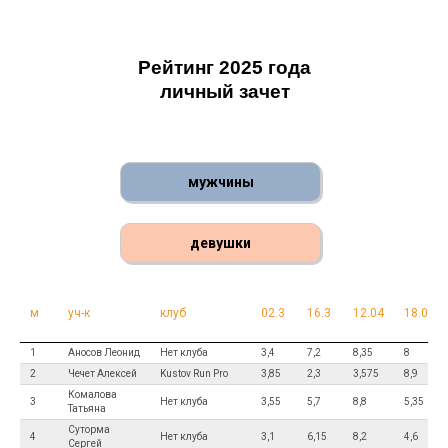
Рейтинг 2025 года
личный зачет
мужчины
девушки
м
уч-к
клуб
02.3
16.3
12.04
18.05
1
Аносов Леонид
Нет клуба
3,4
7,2
8,35
8
2
Чечет Алексей
Kustov Run Pro
3,85
2,3
3,575
8,9
Комалова
3
Нет клуба
3,55
5,7
8,8
5,35
Татьяна
Суторма
4
Нет клуба
3,1
6,15
8,2
4,6
Сергей