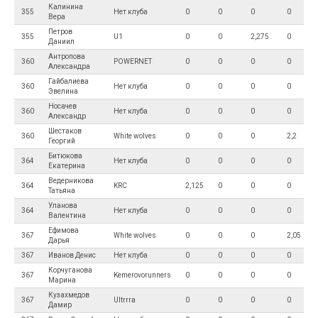
Калинина
355
Нет клуба
0
0
0
0
Вера
Петров
355
U1
0
0
2,275
0
Даниил
Антропова
360
POWERNET
0
0
0
0
Александра
Гайбалиева
360
Нет клуба
0
0
0
0
Эвелина
Носачев
360
Нет клуба
0
0
0
0
Александр
Шестаков
360
White wolves
0
0
0
2,2
Георгий
Битюкова
364
Нет клуба
0
0
0
0
Екатерина
Ведерникова
364
KRC
2,125
0
0
0
Татьяна
Уланова
364
Нет клуба
0
0
0
0
Валентина
Ефимова
367
White wolves
0
0
0
2,05
Дарья
367
Иванов Денис
Нет клуба
0
0
0
0
Корчуганова
367
Kemerovorunners
0
0
0
0
Марина
Кузахмедов
367
Ultrrra
0
0
0
0
Дамир