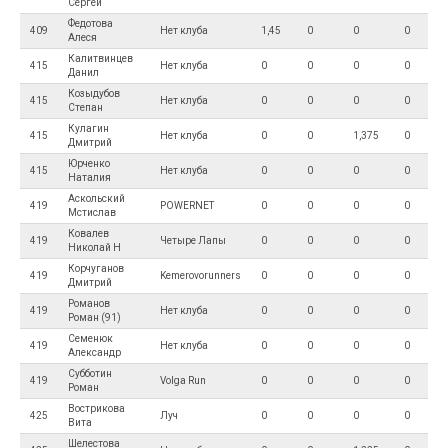
Сергей
Федотова
409
Нет клуба
1,45
0
0
0
Алеся
Калитвинцев
415
Нет клуба
0
0
0
0
Данил
Козыдубов
415
Нет клуба
0
0
0
0
Степан
Кулагин
415
Нет клуба
0
0
1,375
0
Дмитрий
Юрченко
415
Нет клуба
0
0
0
0
Наталия
Аскольский
419
POWERNET
0
0
0
0
Мстислав
Ковалев
419
Четыре Лапы
0
0
0
0
Николай Н
Корчуганов
419
Kemerovorunners
0
0
0
0
Дмитрий
Романов
419
Нет клуба
0
0
0
0
Роман (91)
Семенюк
419
Нет клуба
0
0
0
0
Александр
Субботин
419
Volga Run
0
0
0
0
Роман
Вострикова
425
Луч
0
0
0
0
Вита
Шелестова