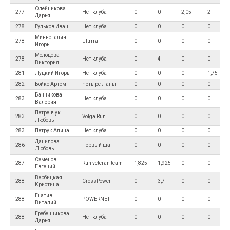
Олейникова
277
Нет клуба
0
0
2,05
2
Дарья
278
Гульков Иван
Нет клуба
0
0
0
0
Миннегалин
278
Ultrrra
0
0
0
0
Игорь
Молодова
278
Нет клуба
0
4
0
0
Виктория
281
Луцкий Игорь
Нет клуба
0
0
0
1,75
282
Бойко Артем
Четыре Лапы
0
0
0
0
Банникова
283
Нет клуба
0
0
0
0
Валерия
Петренчук
283
Volga Run
0
0
0
0
Любовь
283
Петрук Алина
Нет клуба
0
0
0
0
Данилова
286
Первый шаг
0
0
0
0
Любовь
Семенов
287
Run veteran team
1,825
1,925
0
0
Евгений
Вербицкая
288
CrossPower
0
3,7
0
0
Кристина
Гнатив
288
POWERNET
0
0
0
0
Виталий
Гребенникова
288
Нет клуба
0
0
0
0
Дарья