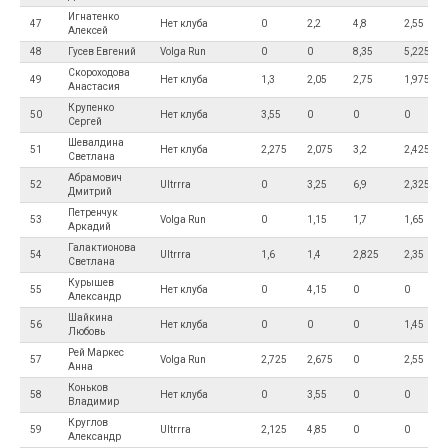
Игнатенко
47
Нет клуба
0
2,2
4,8
2,55
Алексей
48
Гусев Евгений
Volga Run
0
0
8,35
5,225
Скороходова
49
Нет клуба
1,3
2,05
2,75
1,975
Анастасия
Крупенко
50
Нет клуба
3,55
0
0
0
Сергей
Шевалдина
51
Нет клуба
2,275
2,075
3,2
2,425
Светлана
Абрамович
52
Ultrrra
0
3,25
6,9
2,325
Дмитрий
Петренчук
53
Volga Run
0
1,15
1,7
1,65
Аркадий
Галактионова
54
Ultrrra
1,6
1,4
2,825
2,35
Светлана
Курышев
55
Нет клуба
0
4,15
0
0
Александр
Шайкина
56
Нет клуба
0
0
0
1,45
Любовь
Рей Маркес
57
Volga Run
2,725
2,675
0
2,55
Анна
Коньков
58
Нет клуба
0
3,55
0
0
Владимир
Круглов
59
Ultrrra
2,125
4,85
0
0
Александр