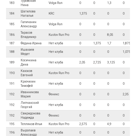
Туровская
183
Volga Run
0
0
1,3
0
Нина
Шатилова
184
KRC
1,375
0
0
0
Наталья
Галичанин
185
Volga Run
0
0
0
0
Александр
Тарасов
186
Kustov Run Pro
0
0
8,05
0
Владимир
187
Федина Ирина
Нет клуба
0
1,375
1,7
1,875
Ишахаев
188
Нет клуба
0
0
0
1,075
Медет
Косичкина
189
Нет клуба
2,05
2,725
3,125
0
Дина
Каюков
190
Kustov Run Pro
0
0
0
0
Евгений
Крючихин
191
Нет клуба
0
0
0
0
Тимофей
Иванникова
192
Феникс
0
0
0
2,35
Мария
Липчанский
192
Нет клуба
0
0
0
0
Георгий
Свиридонова
192
Феникс
0
0
0
0
Надежда
195
Тепляков Илья
Kustov Run Pro
2,575
0
4,9
0
Выропаев
196
Нет клуба
0
0
0
0
Александр