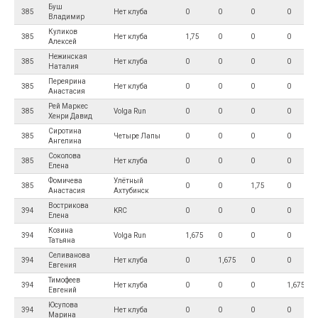
Буш
385
Нет клуба
0
0
0
0
Владимир
Куликов
385
Нет клуба
1,75
0
0
0
Алексей
Нежинская
385
Нет клуба
0
0
0
0
Наталия
Переярина
385
Нет клуба
0
0
0
0
Анастасия
Рей Маркес
385
Volga Run
0
0
0
0
Хенри Давид
Сиротина
385
Четыре Лапы
0
0
0
0
Ангелина
Соколова
385
Нет клуба
0
0
0
0
Елена
Фомичева
Улётный
385
0
0
1,75
0
Анастасия
Ахтубинск
Вострикова
394
KRC
0
0
0
0
Елена
Козина
394
Volga Run
1,675
0
0
0
Татьяна
Селиванова
394
Нет клуба
0
1,675
0
0
Евгения
Тимофеев
394
Нет клуба
0
0
0
1,675
Евгений
Юсупова
394
Нет клуба
0
0
0
0
Марина