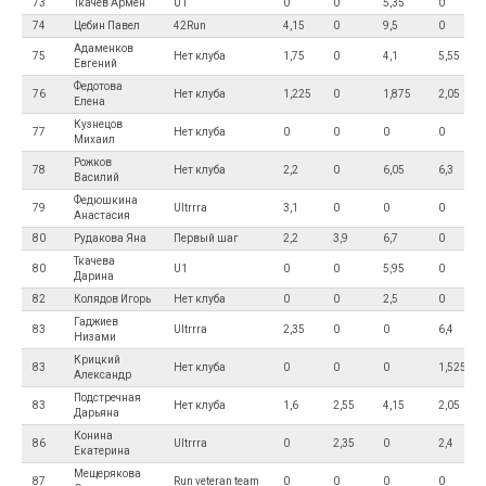
73
Ткачев Армен
U1
0
0
5,35
0
74
Цебин Павел
42Run
4,15
0
9,5
0
Адаменков
75
Нет клуба
1,75
0
4,1
5,55
Евгений
Федотова
76
Нет клуба
1,225
0
1,875
2,05
Елена
Кузнецов
77
Нет клуба
0
0
0
0
Михаил
Рожков
78
Нет клуба
2,2
0
6,05
6,3
Василий
Федюшкина
79
Ultrrra
3,1
0
0
0
Анастасия
80
Рудакова Яна
Первый шаг
2,2
3,9
6,7
0
Ткачева
80
U1
0
0
5,95
0
Дарина
82
Колядов Игорь
Нет клуба
0
0
2,5
0
Гаджиев
83
Ultrrra
2,35
0
0
6,4
Низами
Крицкий
83
Нет клуба
0
0
0
1,525
Александр
Подстречная
83
Нет клуба
1,6
2,55
4,15
2,05
Дарьяна
Конина
86
Ultrrra
0
2,35
0
2,4
Екатерина
Мещерякова
87
Run veteran team
0
0
0
0