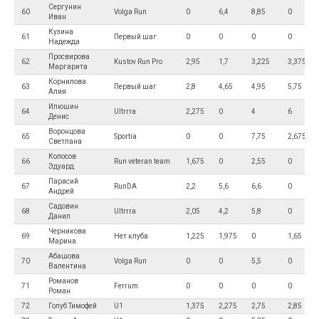
Сергунин
60
Volga Run
0
6,4
8,85
0
Иван
Кузина
61
Первый шаг
0
0
0
0
Надежда
Просвирова
62
Kustov Run Pro
2,95
1,7
3,225
3,375
Маргарита
Корнилова
63
Первый шаг
2,8
4,65
4,95
5,75
Алия
Илюшин
64
Ultrrra
2,275
0
4
6
Денис
Воронцова
65
Sportia
0
0
7,75
2,675
Светлана
Колосов
66
Run veteran team
1,675
0
2,55
0
Эдуард
Парасий
67
RunDA
2,2
5,6
6,6
0
Андрей
Садовин
68
Ultrrra
2,05
4,2
5,8
0
Данил
Черникова
69
Нет клуба
1,225
1,975
0
1,65
Марина
Абашова
70
Volga Run
0
0
5,5
0
Валентина
Романов
71
Ferrum
0
0
0
0
Роман
72
Голуб Тимофей
U1
1,375
2,275
2,75
2,85