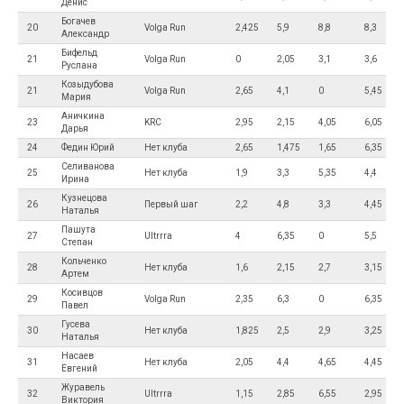
Денис
Богачев
20
Volga Run
2,425
5,9
8,8
8,3
Александр
Бифельд
21
Volga Run
0
2,05
3,1
3,6
Руслана
Козыдубова
21
Volga Run
2,65
4,1
0
5,45
Мария
Аничкина
23
KRC
2,95
2,15
4,05
6,05
Дарья
24
Федин Юрий
Нет клуба
2,65
1,475
1,65
6,35
Селиванова
25
Нет клуба
1,9
3,3
5,35
4,4
Ирина
Кузнецова
26
Первый шаг
2,2
4,8
3,3
4,45
Наталья
Пашута
27
Ultrrra
4
6,35
0
5,5
Степан
Кольченко
28
Нет клуба
1,6
2,15
2,7
3,15
Артем
Косивцов
29
Volga Run
2,35
6,3
0
6,35
Павел
Гусева
30
Нет клуба
1,825
2,5
2,9
3,25
Наталья
Насаев
31
Нет клуба
2,05
4,4
4,65
4,45
Евгений
Журавель
32
Ultrrra
1,15
2,85
6,55
2,95
Виктория