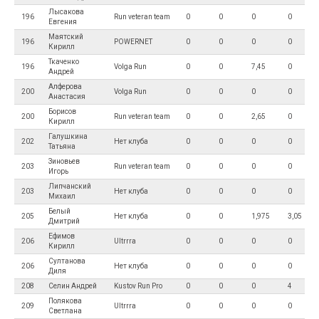
Лысакова
196
Run veteran team
0
0
0
0
Евгения
Маятский
196
POWERNET
0
0
0
0
Кирилл
Ткаченко
196
Volga Run
0
0
7,45
0
Андрей
Алферова
200
Volga Run
0
0
0
0
Анастасия
Борисов
200
Run veteran team
0
0
2,65
0
Кирилл
Галушкина
202
Нет клуба
0
0
0
0
Татьяна
Зиновьев
203
Run veteran team
0
0
0
0
Игорь
Липчанский
203
Нет клуба
0
0
0
0
Михаил
Белый
205
Нет клуба
0
0
1,975
3,05
Дмитрий
Ефимов
206
Ultrrra
0
0
0
0
Кирилл
Султанова
206
Нет клуба
0
0
0
0
Диля
208
Селин Андрей
Kustov Run Pro
0
0
0
4
Полякова
209
Ultrrra
0
0
0
0
Светлана