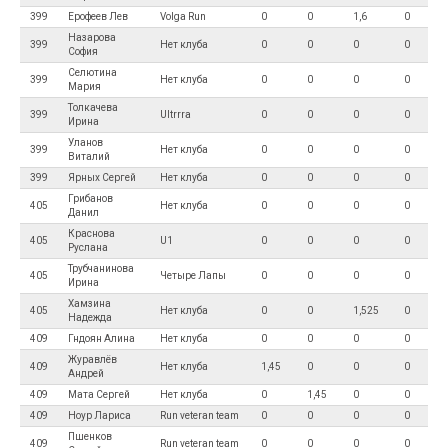
399
Ерофеев Лев
Volga Run
0
0
1,6
0
Назарова
399
Нет клуба
0
0
0
0
София
Селютина
399
Нет клуба
0
0
0
0
Мария
Толкачева
399
Ultrrra
0
0
0
0
Ирина
Уланов
399
Нет клуба
0
0
0
0
Виталий
399
Ярных Сергей
Нет клуба
0
0
0
0
Грибанов
405
Нет клуба
0
0
0
0
Данил
Краснова
405
U1
0
0
0
0
Руслана
Трубчанинова
405
Четыре Лапы
0
0
0
0
Ирина
Хамзина
405
Нет клуба
0
0
1,525
0
Надежда
409
Гндоян Алина
Нет клуба
0
0
0
0
Журавлёв
409
Нет клуба
1,45
0
0
0
Андрей
409
Мата Сергей
Нет клуба
0
1,45
0
0
409
Ноур Лариса
Run veteran team
0
0
0
0
Пшенков
409
Run veteran team
0
0
0
0