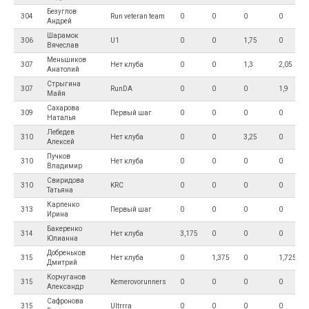
Безуглов
304
Run veteran team
0
0
0
0
Андрей
Шарамок
306
U1
0
0
1,75
0
Вячеслав
Меньшиков
307
Нет клуба
0
0
1,3
2,05
Анатолий
Стрыгина
307
RunDA
0
0
0
1,9
Майя
Сахарова
309
Первый шаг
0
0
0
0
Наталья
Лебедев
310
Нет клуба
0
0
3,25
0
Алексей
Пучков
310
Нет клуба
0
0
0
0
Владимир
Свиридова
310
KRC
0
0
0
0
Татьяна
Карпенко
313
Первый шаг
0
0
0
0
Ирина
Бакеренко
314
Нет клуба
3,175
0
0
0
Юлианна
Добреньков
315
Нет клуба
0
1,375
0
1,725
Дмитрий
Корчуганов
315
Kemerovorunners
0
0
0
0
Александр
Сафронова
315
Ultrrra
0
0
0
0