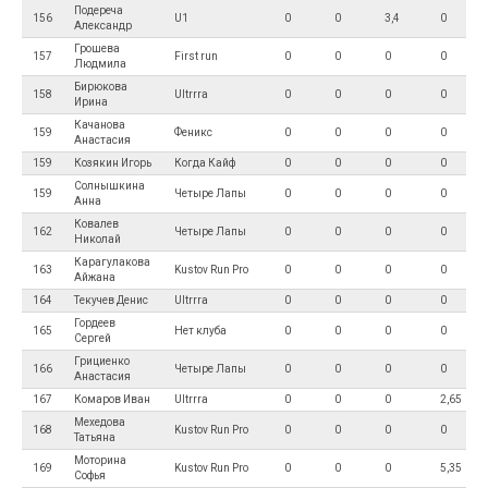
Подереча
156
U1
0
0
3,4
0
Александр
Грошева
157
First run
0
0
0
0
Людмила
Бирюкова
158
Ultrrra
0
0
0
0
Ирина
Качанова
159
Феникс
0
0
0
0
Анастасия
159
Козякин Игорь
Когда Кайф
0
0
0
0
Солнышкина
159
Четыре Лапы
0
0
0
0
Анна
Ковалев
162
Четыре Лапы
0
0
0
0
Николай
Карагулакова
163
Kustov Run Pro
0
0
0
0
Айжана
164
Текучев Денис
Ultrrra
0
0
0
0
Гордеев
165
Нет клуба
0
0
0
0
Сергей
Грициенко
166
Четыре Лапы
0
0
0
0
Анастасия
167
Комаров Иван
Ultrrra
0
0
0
2,65
Мехедова
168
Kustov Run Pro
0
0
0
0
Татьяна
Моторина
169
Kustov Run Pro
0
0
0
5,35
Софья