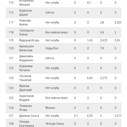
Игнатенко
115
Нет клуба
0
6,7
0
0
Михаил
Коротких
115
Ultrrra
0
0
0
0
Дарья
Рожкова
117
Нет клуба
0
0
2,8
3,025
Алёна
Синицына
118
Run veteran team
0
0
3,4
2
Елена
119
Федоров Игорь
Нет клуба
0
1,45
2,425
2,45
Балакшин
120
Volga Run
0
0
7,9
0
Вячеслав
Джаловян
121
Ultrrra
0
0
0
0
Андраник
Ковалева
122
Нет клуба
0
0
0
0
Татьяна
Литиков
123
Нет клуба
0
4,45
2,375
0
Николай
Фролов
124
Нет клуба
0
0
0
0
Дмитрий
Харитонов
125
Run veteran team
0
0
0
0
Андрей
Ломакин
126
Феникс
0
0
0
0
Игорь
127
Демина Ольга
Нет клуба
3,1
4,35
3
2,575
Попова
128
Четыре Лапы
0
0
0
0
Екатерина