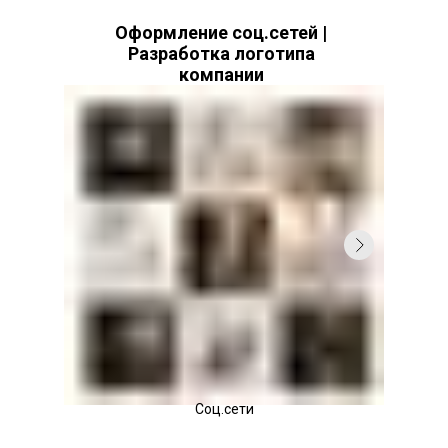
Оформление соц.сетей |
Разработка логотипа
компании
YULIA CICER
Social Media Design |
Company logo development
Соц.сети