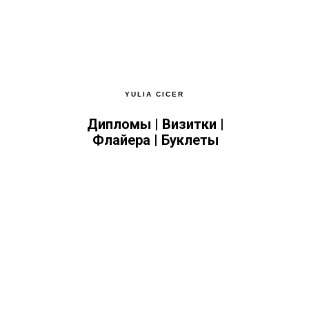
YULIA CICER
Дипломы | Визитки |
Флайера | Буклеты
Diplomas | Business cards | Flyers